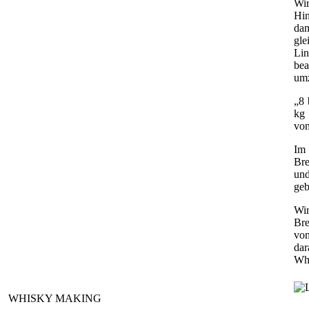
Wir
Hin
dam
gle
Li
bea
um
„8 
kg 
von
Im 
Bre
und
geb
Wir
Bre
von
da
Whi
WHISKY MAKING