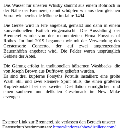
Das Wasser für unseren Whisky stammt aus einem Bohrloch in
der Nähe der Brennerei, damit schöpfen wir aus dem gleichen
Vorrat wie bereits die Mönche im Jahre 1494.
Die Gerste wird in Fife angebaut, gemälzt und dann in einem
konventionellen Bottich eingemaischt. Die Ausstattung der
Brennerei wurde von der renommierten Firma Forsyths of
Rothes. Im Juni 2019 begannen wir mit der Verwendung des
Gerstensorte Concerto, der auf zwei amgrenzenden
Bauernhöfen angebaut wird. Die Felder waren ursprünglich
Gebiete der Abtei.
Die Gärung erfolgt in traditionellen hölzernen Washbacks, die
von Joseph Brown aus Dufftown geliefert wurden.
Es sind drei kupferne Forsyths Potstills installiert: eine große
Wash Still und zwei kleinere Spirit Stills, die einen größeren
Kupferkontakt bei der zweiten Destillation ermöglichen und
einen sauberen und delikaten Geschmack im New Make
erzeugen.
Externer Link zur Brennerei, sie verlassen den Bereich unserer
Datenschutzbestimmungen:
https://lindoresabbeydistillery.com/