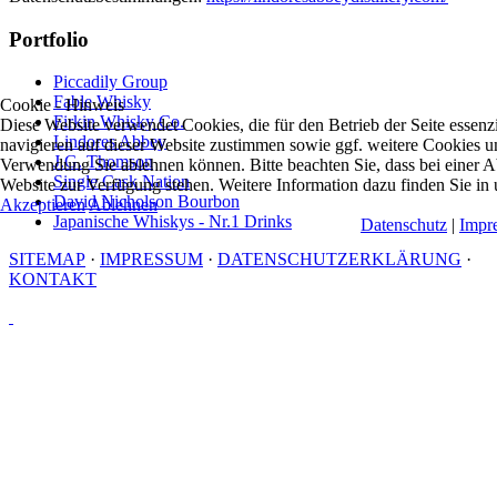
Portfolio
Piccadily Group
Fable Whisky
Cookie - Hinweis
Firkin Whisky Co.
Diese Website verwendet Cookies, die für den Betrieb der Seite essen
Lindores Abbey
navigieren auf dieser Website zustimmen sowie ggf. weitere Cookies u
J.G. Thomson
Verwendung Sie ablehnen können. Bitte beachten Sie, dass bei einer Ab
Single Cask Nation
Website zur Verfügung stehen. Weitere Information dazu finden Sie in
David Nicholson Bourbon
Akzeptieren
Ablehnen
Japanische Whiskys - Nr.1 Drinks
Datenschutz
|
Impr
SITEMAP
·
IMPRESSUM
·
DATENSCHUTZERKLÄRUNG
·
KONTAKT