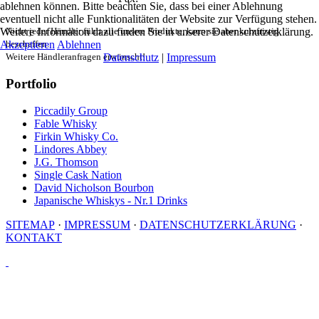
ablehnen können. Bitte beachten Sie, dass bei einer Ablehnung
eventuell nicht alle Funktionalitäten der Website zur Verfügung stehen.
Weitere Information dazu finden Sie in unserer Datenschutzerklärung.
Nicht jeder Händler führt alle unsere Produkte, kann sie aber kurzfristig
Akzeptieren
beschaffen.
Ablehnen
Weitere Händleranfragen erwünscht!
Datenschutz
|
Impressum
Portfolio
Piccadily Group
Fable Whisky
Firkin Whisky Co.
Lindores Abbey
J.G. Thomson
Single Cask Nation
David Nicholson Bourbon
Japanische Whiskys - Nr.1 Drinks
SITEMAP
·
IMPRESSUM
·
DATENSCHUTZERKLÄRUNG
·
KONTAKT