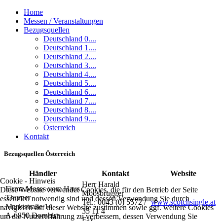
Home
Messen / Veranstaltungen
Bezugsquellen
Deutschland 0....
Deutschland 1....
Deutschland 2....
Deutschland 3....
Deutschland 4....
Deutschland 5....
Deutschland 6....
Deutschland 7....
Deutschland 8....
Deutschland 9....
Österreich
Kontakt
Bezugsquellen Österreich
Händler
Kontakt
Website
Cookie - Hinweis
Herr Harald
Firma Moses vom Haus
Diese Website verwendet Cookies, die für den Betrieb der Seite
Moosbrugger
Thurner
essenziell notwendig sind und dessen Verwendung Sie durch
Tel.: 0043 (0) 5572 /
www.scotchsingle.at
Marktstraße 14
navigieren auf dieser Website zustimmen sowie ggf. weitere Cookies
35 11 4
A-6850 Dornbirn
um die Nutzererfahrung zu verbessern, dessen Verwendung Sie
Fax: