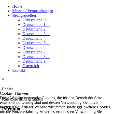
Home
Messen / Veranstaltungen
Bezugsquellen
Deutschland 0....
Deutschland 1....
Deutschland 2....
Deutschland 3....
Deutschland 4....
Deutschland 5....
Deutschland 6....
Deutschland 7....
Deutschland 8....
Deutschland 9....
Österreich
Kontakt
×
Fehler
Cookie - Hinweis
Diese Website verwendet Cookies, die für den Betrieb der Seite
Kategorie nicht gefunden
essenziell notwendig sind und dessen Verwendung Sie durch
navigieren auf dieser Website zustimmen sowie ggf. weitere Cookies
Portfolio
um die Nutzererfahrung zu verbessern, dessen Verwendung Sie