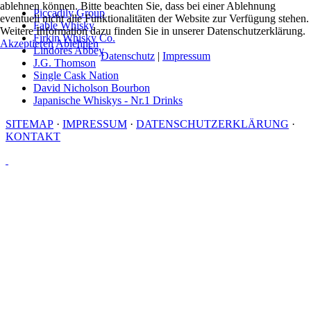
ablehnen können. Bitte beachten Sie, dass bei einer Ablehnung
Piccadily Group
eventuell nicht alle Funktionalitäten der Website zur Verfügung stehen.
Fable Whisky
Weitere Information dazu finden Sie in unserer Datenschutzerklärung.
Firkin Whisky Co.
Akzeptieren
Ablehnen
Lindores Abbey
Datenschutz
|
Impressum
J.G. Thomson
Single Cask Nation
David Nicholson Bourbon
Japanische Whiskys - Nr.1 Drinks
SITEMAP
·
IMPRESSUM
·
DATENSCHUTZERKLÄRUNG
·
KONTAKT