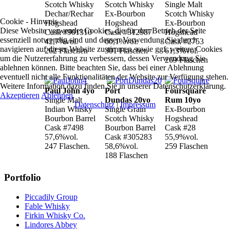
Scotch Whisky
Scotch Whisky
Single Malt
Dechar/Rechar
Ex-Bourbon
Scotch Whisky
Cookie - Hinweis
Hogshead
Hogshead
Ex-Bourbon
Diese Website verwendet Cookies, die für den Betrieb der Seite
Cask #901310
Cask #312987
Hogshead
essenziell notwendig sind und dessen Verwendung Sie durch
42,7%vol.
60,1%vol.
Cask #2753
navigieren auf dieser Website zustimmen sowie ggf. weitere Cookies
262 Flaschen
301 Flaschen
61,3%vol.
um die Nutzererfahrung zu verbessern, dessen Verwendung Sie
269 Flaschen
ablehnen können. Bitte beachten Sie, dass bei einer Ablehnung
eventuell nicht alle Funktionalitäten der Website zur Verfügung stehen.
Weitere Information dazu finden Sie in unserer Datenschutzerklärung.
Paul John 4yo
Port
Foursquare
Akzeptieren
Ablehnen
Single Malt
Dundas 20yo
Rum 10yo
Datenschutz
|
Impressum
Indian Whisky
Single Grain
Ex-Bourbon
Bourbon Barrel
Scotch Whisky
Hogshead
Cask #7498
Bourbon Barrel
Cask #28
57,6%vol.
Cask #305283
55,9%vol.
247 Flaschen.
58,6%vol.
259 Flaschen
188 Flaschen
Portfolio
Piccadily Group
Fable Whisky
Firkin Whisky Co.
Lindores Abbey