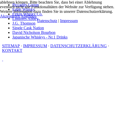
ablehnen können. Bitte beachten Sie, dass bei einer Ablehnung
Piccadily Group
eventuell nicht alle Funktionalitäten der Website zur Verfügung stehen.
Fable Whisky
Weitere Information dazu finden Sie in unserer Datenschutzerklärung.
Firkin Whisky Co.
Akzeptieren
Ablehnen
Lindores Abbey
Datenschutz
|
Impressum
J.G. Thomson
Single Cask Nation
David Nicholson Bourbon
Japanische Whiskys - Nr.1 Drinks
SITEMAP
·
IMPRESSUM
·
DATENSCHUTZERKLÄRUNG
·
KONTAKT