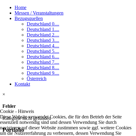
Home
Messen / Veranstaltungen
Bezugsquellen
Deutschland 0....
Deutschland 1....
Deutschland 2....
Deutschland 3....
Deutschland 4....
Deutschland 5....
Deutschland 6....
Deutschland 7....
Deutschland 8....
Deutschland 9....
Österreich
Kontakt
×
Fehler
Cookie - Hinweis
Diese Website verwendet Cookies, die für den Betrieb der Seite
Kategorie nicht gefunden
essenziell notwendig sind und dessen Verwendung Sie durch
navigieren auf dieser Website zustimmen sowie ggf. weitere Cookies
Portfolio
um die Nutzererfahrung zu verbessern, dessen Verwendung Sie